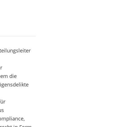
eilungsleiter
r
 dem die
ögensdelikte
für
us
Compliance,