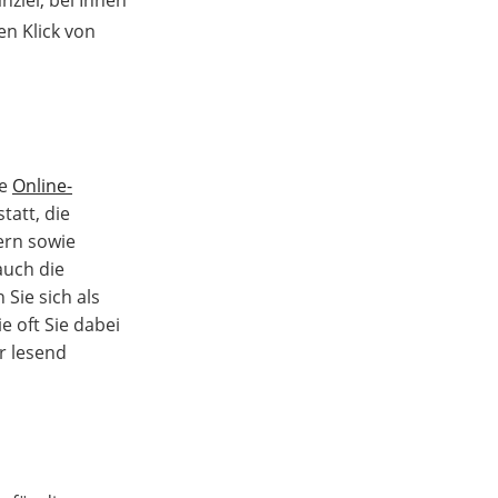
en Klick von
re
Online-
tatt, die
ern sowie
auch die
 Sie sich als
 oft Sie dabei
r lesend