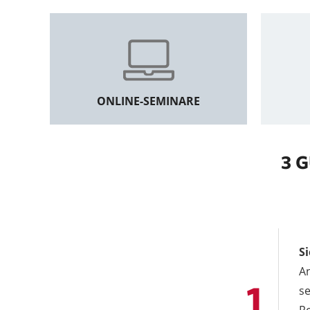
ONLINE-SEMINARE
3 
Si
An
se
Re