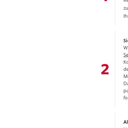
zu
Ih
Si
W
S
K
de
M
Da
pa
fo
A