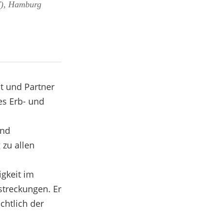
GT), Hamburg
lt und Partner
es Erb- und
und
 zu allen
igkeit im
streckungen. Er
chtlich der