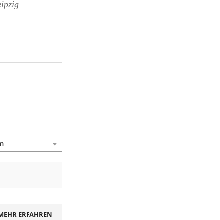
eipzig
MEHR ERFAHREN