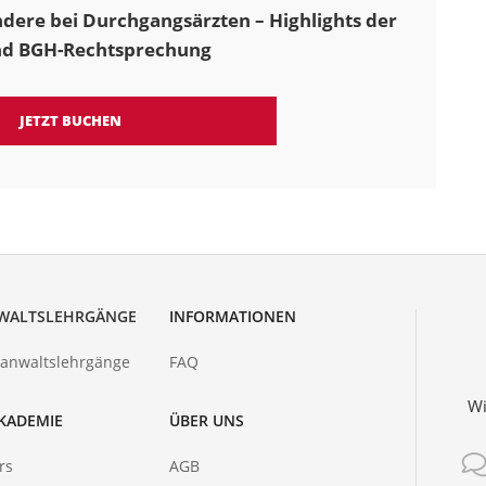
dere bei Durchgangsärzten – Highlights der
nd BGH-Rechtsprechung
JETZT BUCHEN
WALTSLEHRGÄNGE
INFORMATIONEN
hanwaltslehrgänge
FAQ
Wi
KADEMIE
ÜBER UNS
rs
AGB