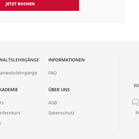
JETZT BUCHEN
WALTSLEHRGÄNGE
INFORMATIONEN
hanwaltslehrgänge
FAQ
Wi
KADEMIE
ÜBER UNS
rs
AGB
nfernkurs
Datenschutz
F
e