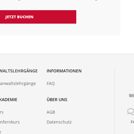
JETZT BUCHEN
WALTSLEHRGÄNGE
INFORMATIONEN
hanwaltslehrgänge
FAQ
Wi
KADEMIE
ÜBER UNS
rs
AGB
nfernkurs
Datenschutz
F
e