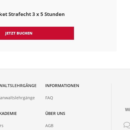
et Strafecht 3 x 5 Stunden
JETZT BUCHEN
WALTSLEHRGÄNGE
INFORMATIONEN
hanwaltslehrgänge
FAQ
Wi
KADEMIE
ÜBER UNS
rs
AGB