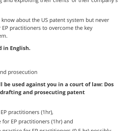
 know about the US patent system but never
r EP practitioners to overcome the key
em.
 in English.
and prosecution
l be used against you in a court of law: Dos
 drafting and prosecuting patent
EP practitioners (1hr),
 for EP practitioners (1hr) and
n
practice for EP practitioners (0.5 hr) possibly