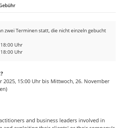
Gebühr
n zwei Terminen statt, die nicht einzeln gebucht
s
18:00 Uhr
s
18:00 Uhr
t?
r 2025,
15:00 Uhr
bis Mittwoch, 26. November
en)
actitioners and business leaders involved in
 and exploiting their clients' or their company's