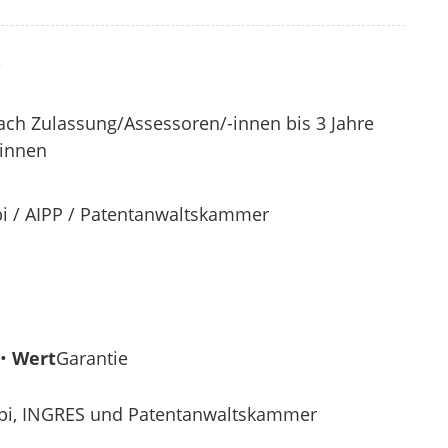
?
nach Zulassung/Assessoren/-innen bis 3 Jahre
-innen
pi / AIPP / Patentanwaltskammer
 •
Wert
Garantie
epi, INGRES und Patentanwaltskammer