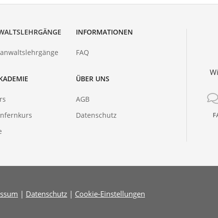
WALTSLEHRGÄNGE
INFORMATIONEN
hanwaltslehrgänge
FAQ
Wi
KADEMIE
ÜBER UNS
rs
AGB
nfernkurs
Datenschutz
F
e
essum
|
Datenschutz
|
Cookie-Einstellungen